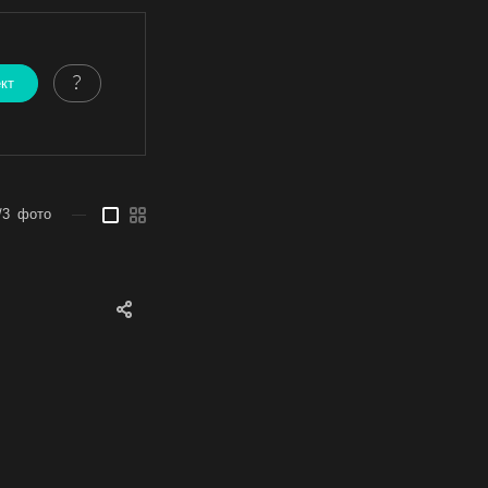
ект
/3
фото
—