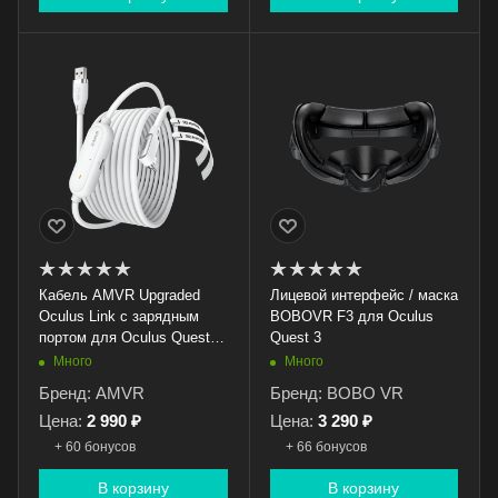
Кабель AMVR Upgraded
Лицевой интерфейс / маска
Oculus Link с зарядным
BOBOVR F3 для Oculus
портом для Oculus Quest
Quest 3
2/3/3S/Pico 4 (5 метров,
Много
Много
белый)
Бренд: AMVR
Бренд: BOBO VR
Цена:
2 990 ₽
Цена:
3 290 ₽
+ 60 бонусов
+ 66 бонусов
В корзину
В корзину