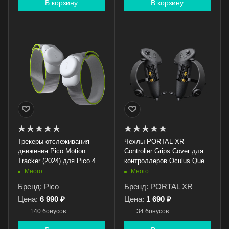
В корзину
В корзину
Трекеры отслеживания
Чехлы PORTAL XR
движения Pico Motion
Controller Grips Cover для
Tracker (2024) для Pico 4 /
контроллеров Oculus Quest
Pico 4 Pro / Pico 4 Ultra
3 / Quest 3S
Много
Много
Бренд: Pico
Бренд: PORTAL XR
Цена:
6 990 ₽
Цена:
1 690 ₽
+ 140 бонусов
+ 34 бонусов