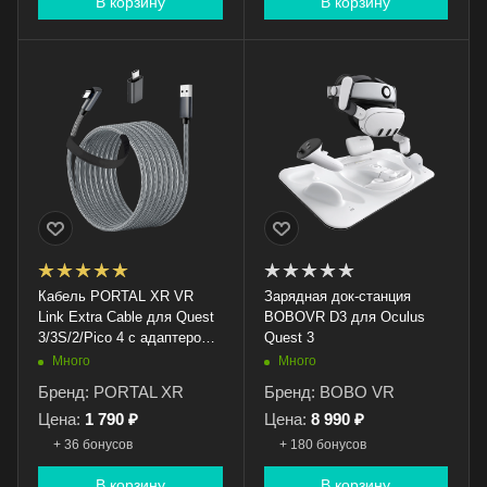
В корзину
В корзину
Кабель PORTAL XR VR
Зарядная док-станция
Link Extra Cable для Quest
BOBOVR D3 для Oculus
3/3S/2/Pico 4 с адаптером
Quest 3
USB - Type-C (5 метров)
Много
Много
Бренд: PORTAL XR
Бренд: BOBO VR
Цена:
1 790 ₽
Цена:
8 990 ₽
+ 36 бонусов
+ 180 бонусов
В корзину
В корзину