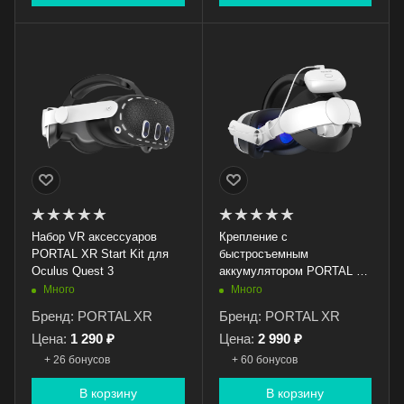
Набор VR аксессуаров
Крепление с
PORTAL XR Start Kit для
быстросъемным
Oculus Quest 3
аккумулятором PORTAL XR
Advanced Strap Battery для
Много
Много
Oculus (Meta) Quest 3 /
Бренд: PORTAL XR
Бренд: PORTAL XR
Цена:
1 290 ₽
Цена:
2 990 ₽
+ 26 бонусов
+ 60 бонусов
В корзину
В корзину