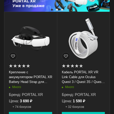
Крепление с
Кабель PORTAL XR VR
аккумулятором PORTAL XR
Link Cable для Oculus
Battery Head Strap для
Quest 3 / Quest 3S / Quest
Oculus Quest 3/3S (8 000
2 / Pico 4 (5 метров)
Много
Много
mAh)
Бренд: PORTAL XR
Бренд: PORTAL XR
Цена:
3 690 ₽
Цена:
1 590 ₽
+ 74 бонусов
+ 32 бонусов