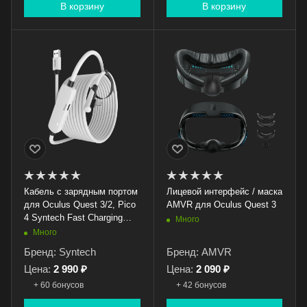
В корзину
В корзину
Кабель с зарядным портом
Лицевой интерфейс / маска
для Oculus Quest 3/2, Pico
AMVR для Oculus Quest 3
4 Syntech Fast Charging
Много
Link, 5 метров, белый
Много
Бренд: Syntech
Бренд: AMVR
Цена:
2 990 ₽
Цена:
2 090 ₽
+ 60 бонусов
+ 42 бонусов