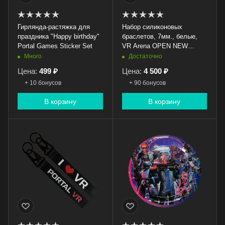
Гирлянда-растяжка для
Набор силиконовых
праздника "Happy birthday"
браслетов, 7мм., белые,
Portal Games Sticker Set
VR Arena OPEN NEW
WORLDS, 50шт.
Много
Достаточно
Цена:
499 ₽
Цена:
4 500 ₽
+ 10 бонусов
+ 90 бонусов
В корзину
В корзину