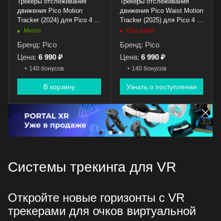
Трекеры отслеживания
Трекеры отслеживания
движения Pico Motion
движения Pico Waist Motion
Tracker (2024) для Pico 4 /
Tracker (2025) для Pico 4 /
Pico 4 Pro / Pico 4 Ultra
Pro / Ultra
Много
Под заказ
Бренд: Pico
Бренд: Pico
Цена:
6 990 ₽
Цена:
6 990 ₽
+ 140 бонусов
+ 140 бонусов
В корзину
Узнать о поступлении
Системы трекинга для VR
Откройте новые горизонты с VR
трекерами для очков виртуальной