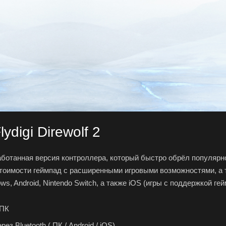
ydigi Direwolf 2
работанная версия контроллера, который быстро обрёл популярн
стоимости геймпад с расширенными игровыми возможностями, а т
s, Android, Nintendo Switch, а также iOS (игры с поддержкой гей
 ПК
з Bluetooth ( ПК / Android / iOS)