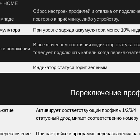
 + HOME
Сброс настроек профилей и отвязка от подключе
ймпаде
повторно к приёмнику, либо устройству.
умулятора
При уровне заряда аккумулятора менее 10% инд
В выключенном состоянии индикатор статуса св
н в положении
*следует подключать кабель когда переключател
Индикатор статуса горит зелёным
Переключение про
ажатие
Активирует соответствующий профиль 1/2/3/4
статусный диод мигает соответственно номеру
 переключение
При настройке в программе переназначения н