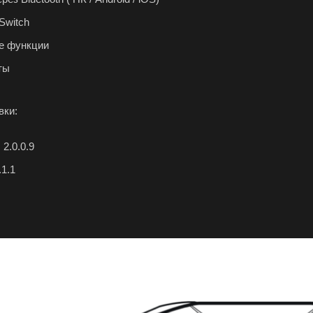
Switch
е функции
ты
вки:
2.0.0.9
.1.1