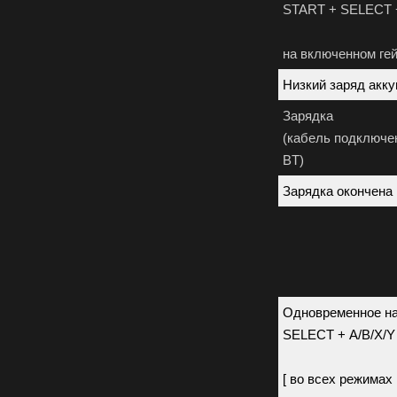
START + SELECT
на включенном ге
Низкий заряд акк
Зарядка
(кабель подключе
BT)
Зарядка окончена
Одновременное н
SELECT + A/B/X/Y
[ во всех режимах