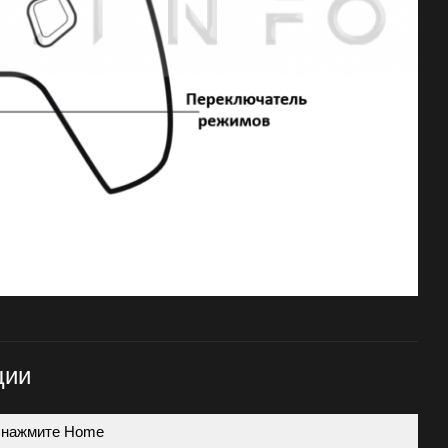
ции
и нажмите Home