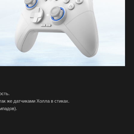
ость.
ак же датчиками Холла в стиках.
мпадов).