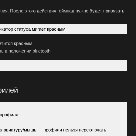
ния. После этого действия геймпад нужно будет привязать
икатор статуса мигает красным
етится красным
ь в положении bluetooth
филей
 профиля
а клавиатуру/мышь — профили нельзя переключать