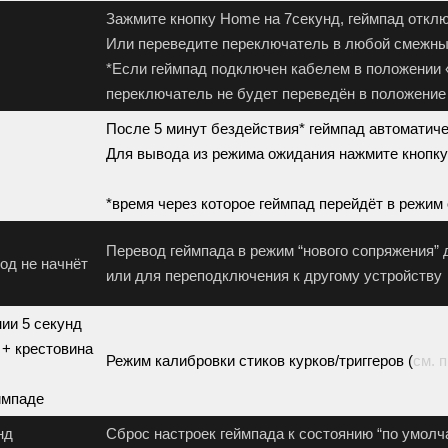
Зажмите кнопку Home на 7секунд, геймпад откл
Или переведите переключатель в любой смежн
*Если геймпад подключен кабелем в положении 
переключатель не будет переведён в положение 
После 5 минут бездействия* геймпад автоматич
Для вывода из режима ожидания нажмите кнопк
*время через которое геймпад перейдёт в режим
Перевод геймпада в режим “нового сопряжения” 
од не начнёт
или для переподключения к другому устройству
ии 5 секунд
+ крестовина
Режим калибровки стиков курков/триггеров (
см. 
ймпаде
нд
Сброс настроек геймпада к состоянию “по умолч