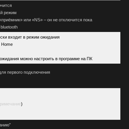
ючится
ый режим
«приёмник» или «NS» – он не отключится пока
bluetooth
ески входит в режим ожидания
у Home
 ожидания можно настроить в программе на ПК
для первого подключения
примечание
)
анию”