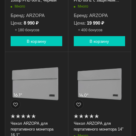
1080p FHD 60Hz, черный
FHD 60Hz с защитным
чехлом
Много
Много
Бренд: ARZOPA
Бренд: ARZOPA
Цена:
8 990 ₽
Цена:
19 990 ₽
+ 180 бонусов
+ 400 бонусов
В корзину
В корзину
Чехол ARZOPA для
Чехол ARZOPA для
портативного монитора
портативного монитора 14"
16.1"
Много