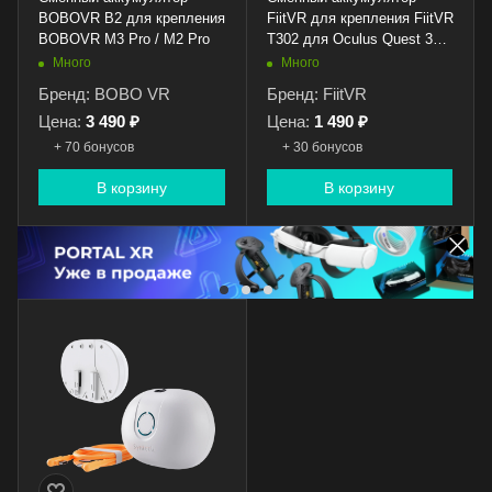
BOBOVR B2 для крепления
FiitVR для крепления FiitVR
BOBOVR M3 Pro / M2 Pro
T302 для Oculus Quest 3
(5000 mAh)
Много
Много
Бренд: BOBO VR
Бренд: FiitVR
Цена:
3 490 ₽
Цена:
1 490 ₽
+ 70 бонусов
+ 30 бонусов
В корзину
В корзину