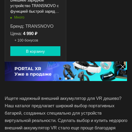
Внешнее зарядное
устройство TRANSNOVO с
функцией быстрой зарядки
для Meta* Ray-Ban (1600
Много
mah)
Бренд: TRANSNOVO
Цена:
4 990 ₽
+ 100 бонусов
В корзину
Ищете надежный внешний аккумулятор для VR дешево?
Наш каталог предлагает широкий выбор портативных
батарей, созданных специально для устройств
виртуальной реальности. Сделать выбор и купить недорого
внешний аккумулятор VR стало еще проще благодаря