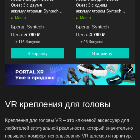
Quest 3 с двумя
Quest 3 с одним
аккумуляторами Syntech
аккумулятором Syntech
Head Strap with Battery
Head Strap with Battery
Много
Много
Бренд: Syntech
Бренд: Syntech
Цена:
5 790 ₽
Цена:
4 790 ₽
+ 116 бонусов
+ 96 бонусов
В корзину
В корзину
VR крепления для головы
Крепления для головы VR – это ключевой аксессуар для
любителей виртуальной реальности, который значительно
повышает комфорт использования
VR шлемов
и гарнитур.