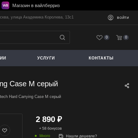
Магазин в вайлберриз
осква, улица Академика Королева, 13с1
ВОЙТИ
0
0
ЦИИ
УСЛУГИ
КОНТАКТЫ
ying Case M серый
ntech Hard Carrying Case M серый
2 890
₽
+ 58 бонусов
Много
Нашли дешевле?