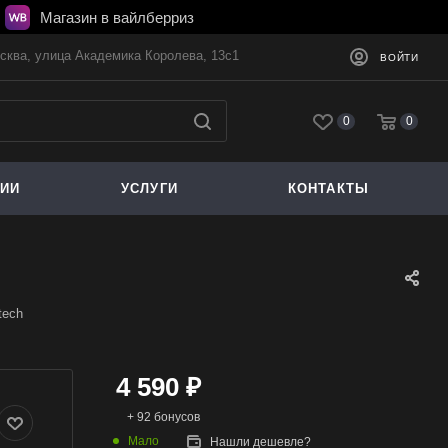
Магазин в вайлберриз
осква, улица Академика Королева, 13с1
ВОЙТИ
0
0
ЦИИ
УСЛУГИ
КОНТАКТЫ
tech
4 590
₽
+ 92 бонусов
Мало
Нашли дешевле?