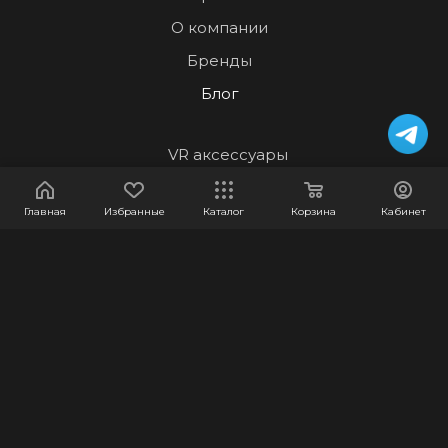
О компании
Бренды
Блог
VR аксессуары
VR очки
Главная
Избранные
Каталог
Корзина
Кабинет
Игровые приставки
Мониторы
Гаджеты
VR аттракционы
Уцененные товары
Мерч
Бизнес