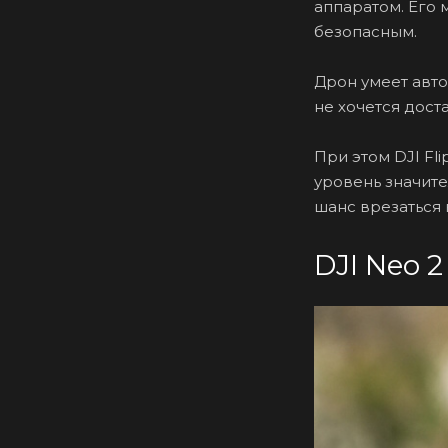
аппаратом. Его 
безопасным.
Дрон умеет авто
не хочется дост
При этом DJI Fli
уровень значите
шанс врезаться 
DJI Neo 2