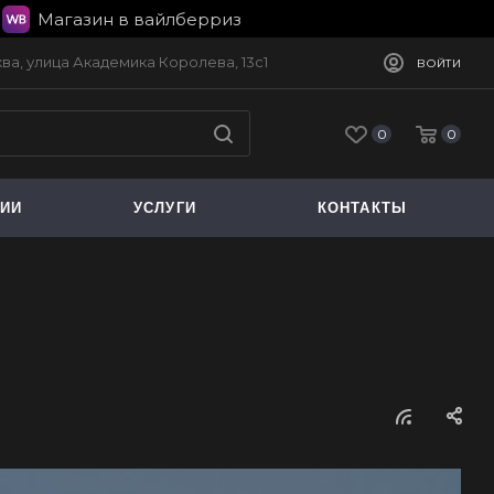
Магазин в вайлберриз
сква, улица Академика Королева, 13с1
ВОЙТИ
0
0
ЦИИ
УСЛУГИ
КОНТАКТЫ