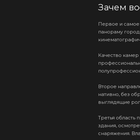
Зачем в
Первое и самое 
панораму города
кинематографич
Качество камер 
профессиональн
полупрофессиона
Второе направле
нативно, без о
выглядящие роли
Третья область 
здания, осмотре
снаряжения. Вл