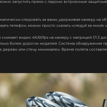
можно запустить прямо с ладони: встроенные защитны
матически следовать за вами, удерживая камеру на о
авать телефон, можно просто сказать «следуй за мной» 
p снимает видео 4K/60fps на камеру с матрицей 1/1.3 дю
льно более дорогих моделей. Система обнаружения пре
в дерево или стену минимален. Время полёта составляе