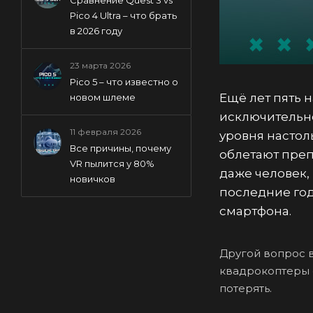
Pico 4 Ultra – что брать
в 2026 году
23 марта 2026
Pico 5 – что известно о
Ещё лет пять 
новом шлеме
исключительно
11 февраля 2026
уровня настоль
Все причины, почему
облетают преп
VR пылится у 80%
даже человек,
новичков
последние год
смартфона.
Другой вопрос в
квадрокоптеры с
потерять.