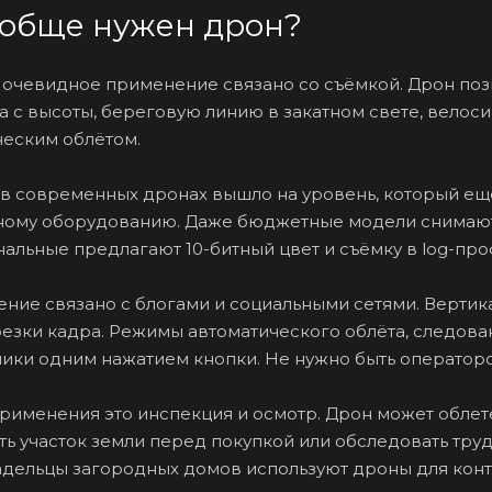
ообще нужен дрон?
очевидное применение связано со съёмкой. Дрон позво
 с высоты, береговую линию в закатном свете, велос
еским облётом.
в современных дронах вышло на уровень, который ещё
ому оборудованию. Даже бюджетные модели снимают в
льные предлагают 10-битный цвет и съёмку в log-про
ние связано с блогами и социальными сетями. Вертикал
брезки кадра. Режимы автоматического облёта, следов
ки одним нажатием кнопки. Не нужно быть оператором
применения это инспекция и осмотр. Дрон может обле
ть участок земли перед покупкой или обследовать тру
адельцы загородных домов используют дроны для конт