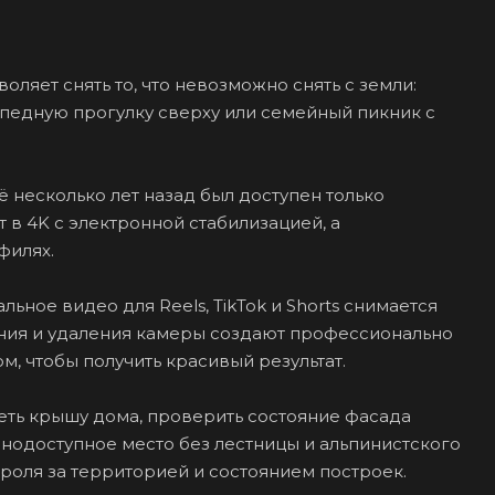
ляет снять то, что невозможно снять с земли:
ипедную прогулку сверху или семейный пикник с
 несколько лет назад был доступен только
 4K с электронной стабилизацией, а
филях.
ьное видео для Reels, TikTok и Shorts снимается
ания и удаления камеры создают профессионально
, чтобы получить красивый результат.
теть крышу дома, проверить состояние фасада
днодоступное место без лестницы и альпинистского
роля за территорией и состоянием построек.