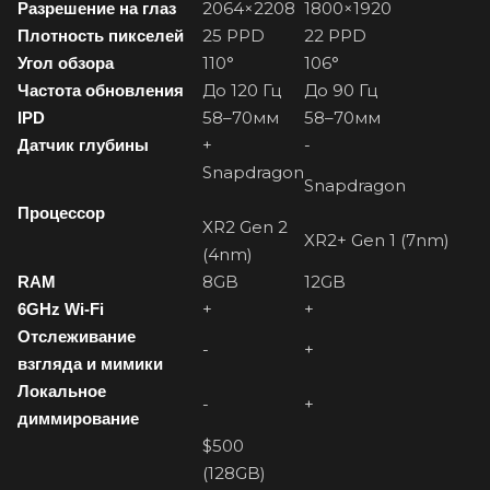
2064×2208
1800×1920
Разрешение
на
глаз
25 PPD
22 PPD
Плотность пикселей
110°
106°
Угол обзора
До 120 Гц
До 90 Гц
Частота
обновления
58–70мм
58–70мм
IPD
+
-
Датчик
глубины
Snapdragon
Snapdragon
Процессор
XR2 Gen 2
XR2+ Gen 1 (7nm)
(4nm)
8GB
12GB
RAM
+
+
6GHz Wi-Fi
Отслеживание
-
+
взгляда и мимики
Локальное
-
+
диммирование
$500
(128GB)