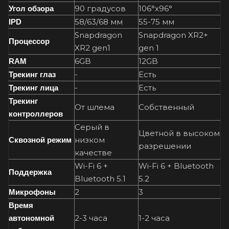
90 градусов
106°х96°
Угол обзора
58/63/68 мм
55-75 мм
IPD
Snapdragon
Snapdragon XR2+
Процессор
XR2 gen1
gen 1
6GB
12GB
RAM
-
Есть
Трекинг глаз
-
Есть
Трекинг лица
Трекинг
От шлема
Собственный
контроллеров
Серый в
Цветной в высоком
низком
Сквозной режим
разрешении
качестве
Wi-Fi 6 +
Wi-Fi 6 + Bluetooth
Поддержка
Bluetooth 5.1
5.2
2
3
Микрофоны
Время
2-3 часа
1-2 часа
автономной