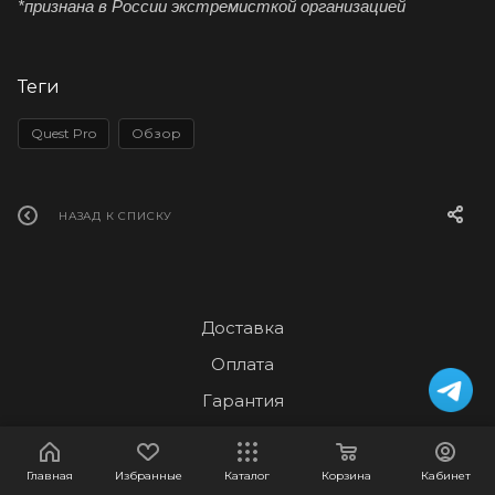
*признана в России экстремисткой организацией
Теги
Quest Pro
Обзор
НАЗАД К СПИСКУ
Доставка
Оплата
Гарантия
О компании
Бренды
Главная
Избранные
Каталог
Корзина
Кабинет