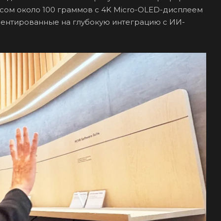
сом около 100 граммов с 4K Micro-OLED-дисплеем
риентированные на глубокую интеграцию с ИИ-