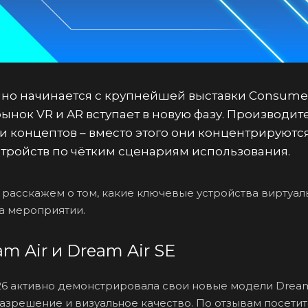
но начинается с крупнейшей выставки Consumer E
 рынок VR и AR вступает в новую фазу. Производи
и концептов – вместо этого они концентрируютс
тройств по чётким сценариям использования.
ы расскажем о том, какие ключевые устройства виртуа
а мероприятии.
m Air и Dream Air SE
26 активно демонстрировала свои новые модели Dream 
зрешение и визуальное качество. По отзывам посетит