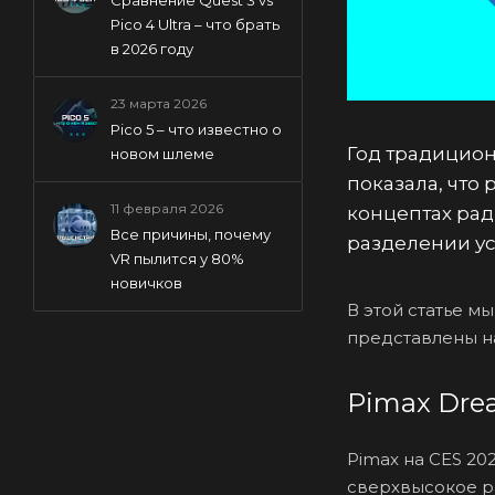
Pico 4 Ultra – что брать
в 2026 году
23 марта 2026
Pico 5 – что известно о
Год традицион
новом шлеме
показала, что
11 февраля 2026
концептах рад
Все причины, почему
разделении ус
VR пылится у 80%
новичков
В этой статье м
представлены н
Pimax Drea
Pimax на CES 20
сверхвысокое ра