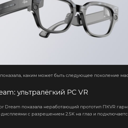
k показала, каким может быть следующее поколение ма
ream: ультралёгкий PC VR
For Dream показала неработающий прототип ПКVR гарни
исплеями с разрешением 2.5K на глаз и подключается 