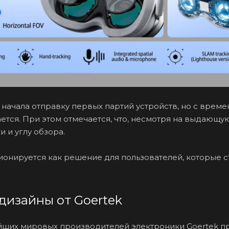
 начала отправку первых партий устройств, но с вре
тся. При этом отмечается, что, несмотря на выдающую
и и углу обзора.
ионируется как решение для пользователей, которые 
дизайны от Goertek
йших мировых производителей электроники Goertek пр