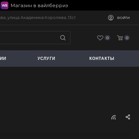
Магазин в вайлберриз
сква, улица Академика Королева, 13с1
ВОЙТИ
0
0
ЦИИ
УСЛУГИ
КОНТАКТЫ