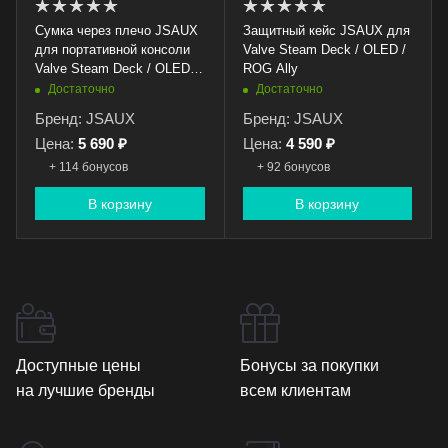
Сумка через плечо JSAUX
Защитный кейс JSAUX для
для портативной консоли
Valve Steam Deck / OLED /
Valve Steam Deck / OLED /
ROG Ally
Nintendo Switch / PS Porta
Достаточно
Достаточно
Бренд: JSAUX
Бренд: JSAUX
Цена:
5 690 ₽
Цена:
4 590 ₽
+ 114 бонусов
+ 92 бонусов
В корзину
В корзину
Доступные цены
Бонусы за покупки
на лучшие бренды
всем клиентам