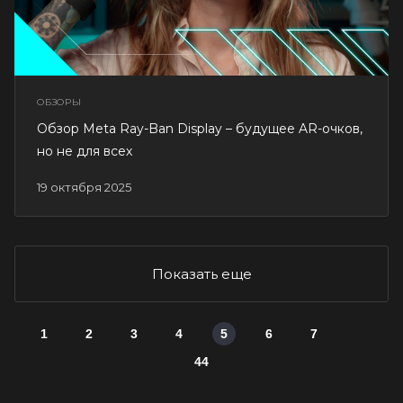
ОБЗОРЫ
Обзор Meta Ray-Ban Display – будущее AR-очков,
но не для всех
19 октября 2025
Показать еще
1
2
3
4
5
6
7
44